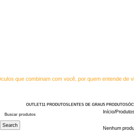
culos que combinam com você, por quem entende de v
Acetato / Tamanho: 36mm / po
Categories
OUTLET
11 PRODUTOS
LENTES DE GRAU
5 PRODUTOS
ÓC
Início
Produtos
Search
Nenhum produt