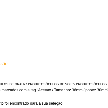
isão.
nte: 30mm
ULOS DE GRAU
27 PRODUTOS
ÓCULOS DE SOL
55 PRODUTOS
ÓCULOS
 marcados com a tag “Acetato / Tamanho: 36mm / ponte: 30mm
o foi encontrado para a sua seleção.