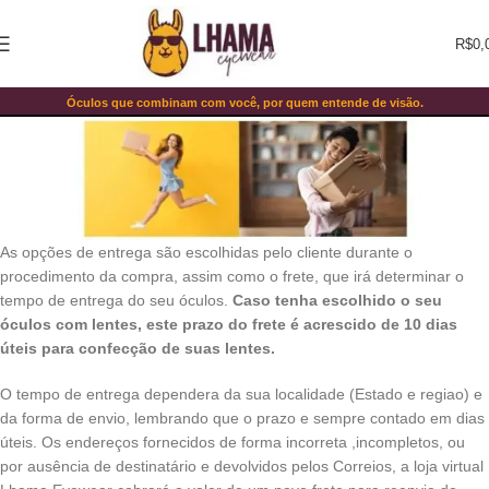
R$
0,
Prazos de entrega
Óculos que combinam com você, por quem entende de visão.
Home
Prazos de entrega
As opções de entrega são escolhidas pelo cliente durante o
procedimento da compra, assim como o frete, que irá determinar o
tempo de entrega do seu óculos.
Caso tenha escolhido o seu
óculos com lentes, este prazo do frete é acrescido de 10 dias
úteis para confecção de suas lentes.
O tempo de entrega dependera da sua localidade (Estado e regiao) e
da forma de envio, lembrando que o prazo e sempre contado em dias
úteis. Os endereços fornecidos de forma incorreta ,incompletos, ou
por ausência de destinatário e devolvidos pelos Correios, a loja virtual