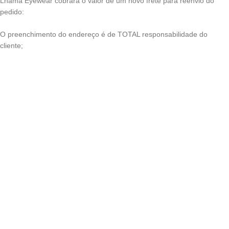
Lhama Eyewear cobrará o valor de um novo frete para reenvio do
pedido:
O preenchimento do endereço é de TOTAL responsabilidade do
cliente;