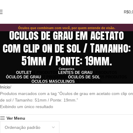
R$
0,
Óculos que combinam com você, por quem entende de visão.
Óculos de grau em acetato
com clip on de sol / Tamanho:
51mm / Ponte: 19mm.
Categories
OUTLET
11 PRODUTOS
LENTES DE GRAU
5 PRODUTOS
ÓCULOS DE GRAU
27 PRODUTOS
ÓCULOS DE SOL
55 PRODUTOS
ÓCULOS MASCULINOS
15 PRODUTOS
Início
Produtos marcados com a tag “Óculos de grau em acetato com clip on
de sol / Tamanho: 51mm / Ponte: 19mm.”
Exibindo um único resultado
Ver Menu