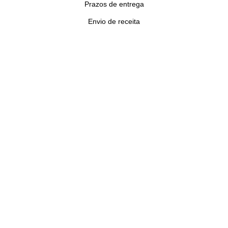
Prazos de entrega
Envio de receita
LHAMA EYEWEAR 2025
OF PORTUGAL COMÉRCIO DE ARTIGOS ÓPTICOS LTDA
.CNPJ: 60.746.585/0001-15
Todos direitos reservados
Todo nosso site está em ambiente seguro