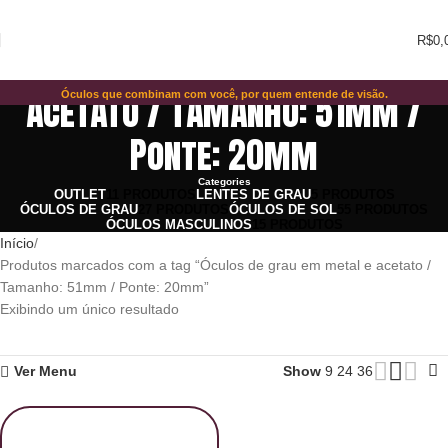
R$
0,
Óculos de grau em metal e
acetato / Tamanho: 51mm /
Óculos que combinam com você, por quem entende de visão.
Ponte: 20mm
Categories
OUTLET
11 PRODUTOS
LENTES DE GRAU
5 PRODUTOS
ÓCULOS DE GRAU
27 PRODUTOS
ÓCULOS DE SOL
55 PRODUTOS
ÓCULOS MASCULINOS
15 PRODUTOS
Início
Produtos marcados com a tag “Óculos de grau em metal e acetato /
Tamanho: 51mm / Ponte: 20mm”
Exibindo um único resultado
Ver Menu
Show
9
24
36