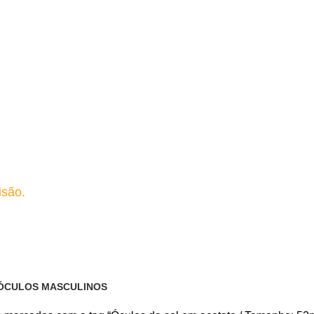
isão.
ho: 52mm / Ponte: 18mm
ÓCULOS MASCULINOS
15 Produtos