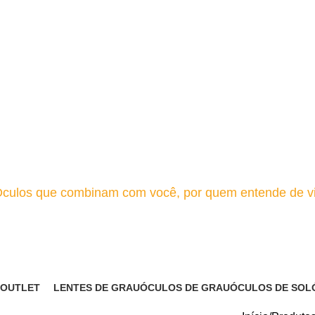
culos que combinam com você, por quem entende de v
Óculos de sol em acetato / Taman
OUTLET
LENTES DE GRAU
ÓCULOS DE GRAU
ÓCULOS DE SOL
11 Produtos
5 Produtos
27 Produtos
55 Produtos