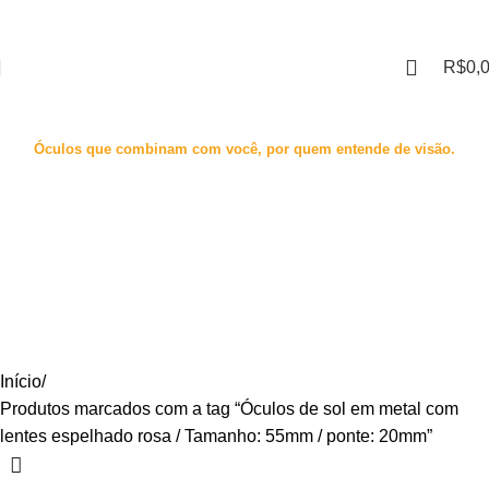
R$
0,
Óculos que combinam com você, por quem entende de visão.
Óculos de sol em metal
com lentes espelhado rosa
/ Tamanho: 55mm / ponte:
20mm
Categories
Início
Produtos marcados com a tag “Óculos de sol em metal com
lentes espelhado rosa / Tamanho: 55mm / ponte: 20mm”