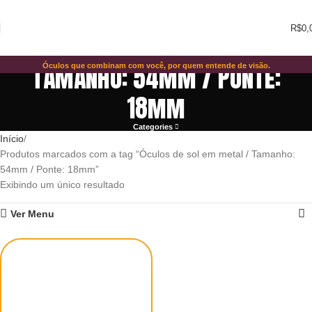
R$
0,
Óculos de sol em metal /
Tamanho: 54mm / Ponte:
Óculos que combinam com você, por quem entende de visão.
18mm
Categories
Início
Produtos marcados com a tag “Óculos de sol em metal / Tamanho:
54mm / Ponte: 18mm”
Exibindo um único resultado
Ver Menu