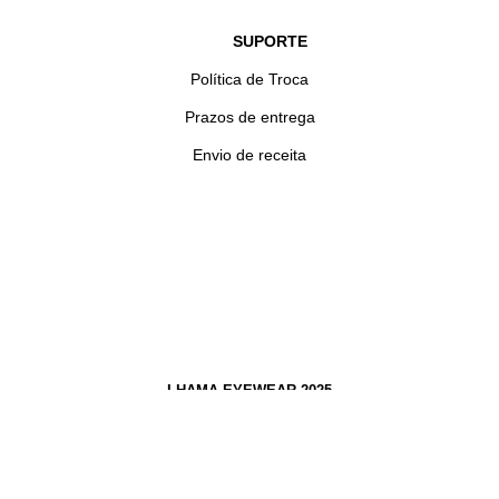
SUPORTE
Política de Troca
Prazos de entrega
Envio de receita
LHAMA EYEWEAR 2025
OF PORTUGAL COMÉRCIO DE ARTIGOS ÓPTICOS LTDA
.CNPJ: 60.746.585/0001-15
Todos direitos reservados