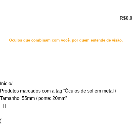
R$
0,
Óculos que combinam com você, por quem entende de visão.
Óculos de sol em metal / Tamanho:
55mm / ponte: 20mm
Categories
Início
Produtos marcados com a tag “Óculos de sol em metal /
Tamanho: 55mm / ponte: 20mm”