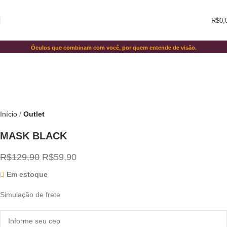
Click to enlarge
R$
0,
-54%
Óculos que combinam com você, por quem entende de visão.
Início
Outlet
MASK BLACK
R$
129,90
R$
59,90
Em estoque
Simulação de frete