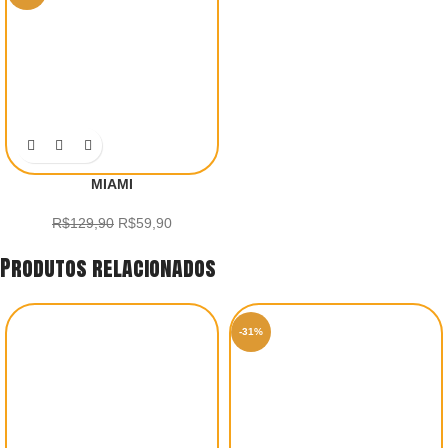
MIAMI
R$
129,90
R$
59,90
Produtos relacionados
-31%