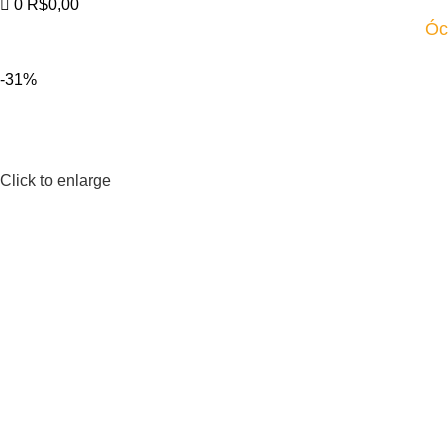
0
R$
0,00
Óc
-31%
Click to enlarge