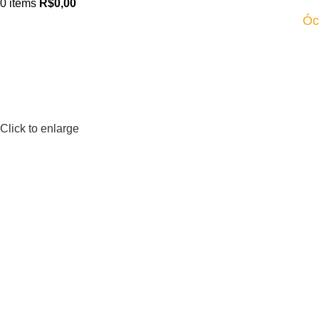
0
items
R$
0,00
Óc
Click to enlarge