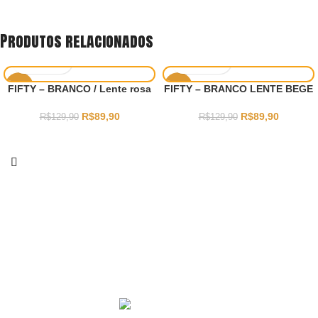
Produtos relacionados
-31%
-31%
FIFTY – BRANCO / Lente rosa
FIFTY – BRANCO LENTE BEGE
R$
89,90
R$
89,90
R$
129,90
R$
129,90