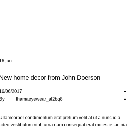
16
jun
FURNITURE
New home decor from John Doerson
16/06/2017
By
lhamaeyewear_al2bq8
Ullamcorper condimentum erat pretium velit at ut a nunc id a
adeu vestibulum nibh urna nam consequat erat molestie lacinia