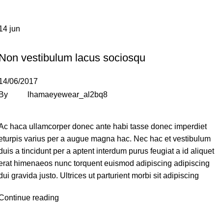
14
jun
FURNITURE
Non vestibulum lacus sociosqu
14/06/2017
By
lhamaeyewear_al2bq8
Ac haca ullamcorper donec ante habi tasse donec imperdiet
eturpis varius per a augue magna hac. Nec hac et vestibulum
duis a tincidunt per a aptent interdum purus feugiat a id aliquet
erat himenaeos nunc torquent euismod adipiscing adipiscing
dui gravida justo. Ultrices ut parturient morbi sit adipiscing
Continue reading