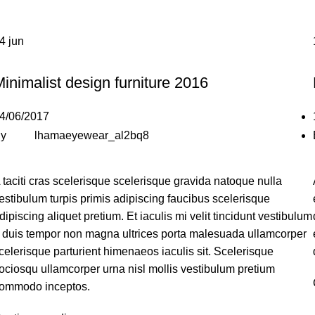
14
jun
FURNITURE
inimalist design furniture 2016
4/06/2017
y
lhamaeyewear_al2bq8
 taciti cras scelerisque scelerisque gravida natoque nulla
estibulum turpis primis adipiscing faucibus scelerisque
dipiscing aliquet pretium. Et iaculis mi velit tincidunt vestibulum
 duis tempor non magna ultrices porta malesuada ullamcorper
celerisque parturient himenaeos iaculis sit. Scelerisque
ociosqu ullamcorper urna nisl mollis vestibulum pretium
ommodo inceptos.