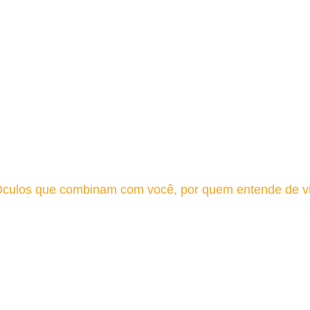
culos que combinam com você, por quem entende de v
Furniture
Home
Archive by Category "Furniture"