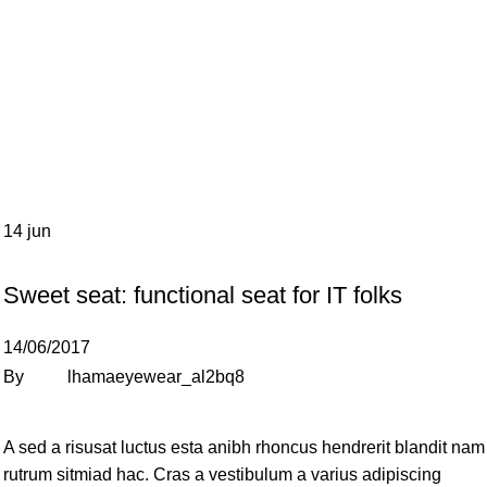
14
jun
FURNITURE
Sweet seat: functional seat for IT folks
14/06/2017
By
lhamaeyewear_al2bq8
A sed a risusat luctus esta anibh rhoncus hendrerit blandit nam
rutrum sitmiad hac. Cras a vestibulum a varius adipiscing