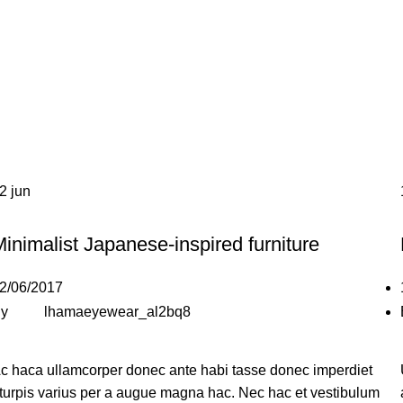
22
jun
FURNITURE
inimalist Japanese-inspired furniture
2/06/2017
y
lhamaeyewear_al2bq8
c haca ullamcorper donec ante habi tasse donec imperdiet
turpis varius per a augue magna hac. Nec hac et vestibulum