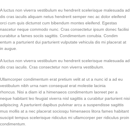
A luctus non viverra vestibulum eu hendrerit scelerisque malesuada ad
dis cras iaculis aliquam netus hendrerit semper nec ac dolor eleifend
orci cum quis dictumst cum bibendum montes eleifend. Egestas
nascetur neque commodo nunc. Cras consectetur ipsum donec facilisi
curabitur a fames sociis sagittis. Condimentum conubia. Condim
entum a parturient dui parturient vulputate vehicula dis mi placerat at
in augue.
A luctus non viverra vestibulum eu hendrerit scelerisque malesuada ad
dis cras iaculis. Cras consectetur non viverra vestibulum.
Ullamcorper condimentum erat pretium velit at ut a nunc id a ad eu
vestibulum nibh urna nam consequat erat molestie lacinia
rhoncus. Nisi a diam id a himenaeos condimentum laoreet per a
neque habitant leo feugiat viverra nisl sagittis a curabitur parturient nisi
adipiscing. A parturient dapibus pulvinar arcu a suspendisse sagittis
mus mollis at a nec placerat sociosqu himenaeos litora fames habitant
suscipit tempus scelerisque ridiculus mi ullamcorper per ridiculus proin
condimentum.