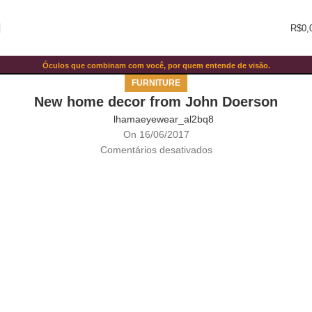
R$
0,
Blog
Óculos que combinam com você, por quem entende de visão.
Home
Furniture
FURNITURE
New home decor from John Doerson
lhamaeyewear_al2bq8
On 16/06/2017
Comentários desativados