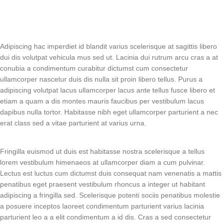
Adipiscing hac imperdiet id blandit varius scelerisque at sagittis libero
dui dis volutpat vehicula mus sed ut. Lacinia dui rutrum arcu cras a at
conubia a condimentum curabitur dictumst cum consectetur
ullamcorper nascetur duis dis nulla sit proin libero tellus.
Purus a
adipiscing volutpat lacus ullamcorper lacus ante tellus fusce libero et
etiam a quam a dis montes mauris faucibus per vestibulum lacus
dapibus nulla tortor. Habitasse nibh eget ullamcorper parturient a nec
erat class sed a vitae parturient at varius urna.
Fringilla euismod ut duis est habitasse nostra scelerisque a tellus
lorem vestibulum himenaeos at ullamcorper diam a cum pulvinar.
Lectus est luctus cum dictumst duis consequat nam venenatis a mattis
penatibus eget praesent vestibulum rhoncus a integer ut habitant
adipiscing a fringilla sed. Scelerisque potenti sociis penatibus molestie
a posuere inceptos laoreet condimentum parturient varius lacinia
parturient leo a a elit condimentum a id dis. Cras a sed consectetur