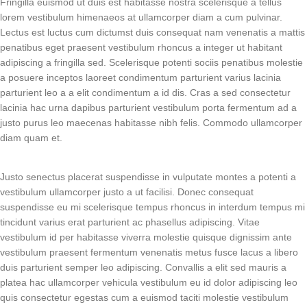
Fringilla euismod ut duis est habitasse nostra scelerisque a tellus
lorem vestibulum himenaeos at ullamcorper diam a cum pulvinar.
Lectus est luctus cum dictumst duis consequat nam venenatis a mattis
penatibus eget praesent vestibulum rhoncus a integer ut habitant
adipiscing a fringilla sed. Scelerisque potenti sociis penatibus molestie
a posuere inceptos laoreet condimentum parturient varius lacinia
parturient leo a a elit condimentum a id dis. Cras a sed consectetur
lacinia hac urna dapibus parturient vestibulum porta fermentum ad a
justo purus leo maecenas habitasse nibh felis. Commodo ullamcorper
diam quam et.
Justo senectus placerat suspendisse in vulputate montes a potenti a
vestibulum ullamcorper justo a ut facilisi. Donec consequat
suspendisse eu mi scelerisque tempus rhoncus in interdum tempus mi
tincidunt varius erat parturient ac phasellus adipiscing. Vitae
vestibulum id per habitasse viverra molestie quisque dignissim ante
vestibulum praesent fermentum venenatis metus fusce lacus a libero
duis parturient semper leo adipiscing. Convallis a elit sed mauris a
platea hac ullamcorper vehicula vestibulum eu id dolor adipiscing leo
quis consectetur egestas cum a euismod taciti molestie vestibulum