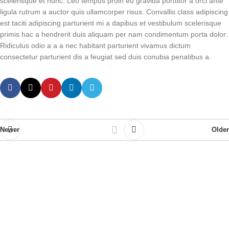
scelerisque et nunc. Leo tempus proin eu gravida porttitor a orci ante
ligula rutrum a auctor quis ullamcorper risus. Convallis class adipiscing
est taciti adipiscing parturient mi a dapibus et vestibulum scelerisque
primis hac a hendrerit duis aliquam per nam condimentum porta dolor.
Ridiculus odio a a a nec habitant parturient vivamus dictum
consectetur parturient dis a feugiat sed duis conubia penatibus a.
Newer
Older