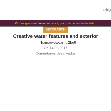
R$
0,
Blog
Óculos que combinam com você, por quem entende de visão.
Home
Decoration
DECORATION
Creative water features and exterior
lhamaeyewear_al2bq8
On 14/06/2017
Comentários desativados