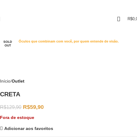
Click to enlarge
R$
0,
-54%
Óculos que combinam com você, por quem entende de visão.
SOLD
OUT
Início
Outlet
CRETA
R$
59,90
R$
129,90
Fora de estoque
Adicionar aos favoritos